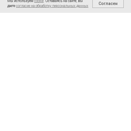
Мы используем
cookie
. Оставаясь на сайте, вы
Согласен
даете
согласие на обработку персональных данных
Возврат
8 800 551 99 30
142407, г. Москва, Ногинский
район, тер. "Ногинск-Технопарк",
д. 9
market@peri.ru
О компании
Пользовательское соглашение
Контакты
Политика конфиденциальности
Обратная связь
Согласие на обработку
персональных данных
Договор оферты